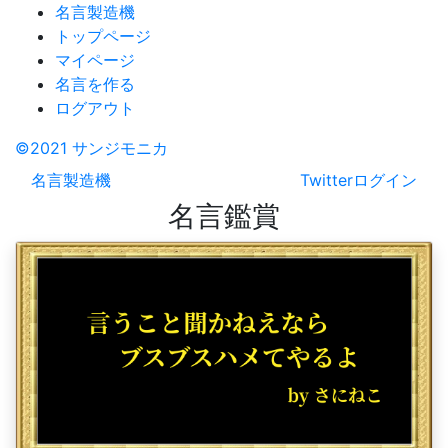
名言製造機
トップページ
マイページ
名言を作る
ログアウト
©2021 サンジモニカ
名言製造機
Twitterログイン
名言鑑賞